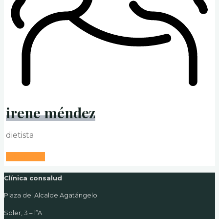
irene méndez
dietista
saber más
Clínica consalud
Plaza del Alcalde Agatángelo
Soler, 3 – 1ºA