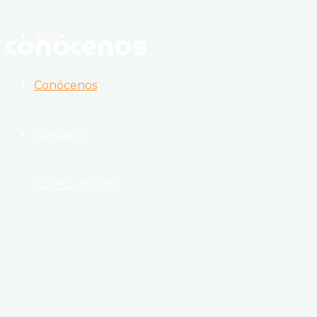
de
fisioterapia,
conócenos
Inicio
nutrición
y
bienestar
Conócenos
Contacto
Acceso privado